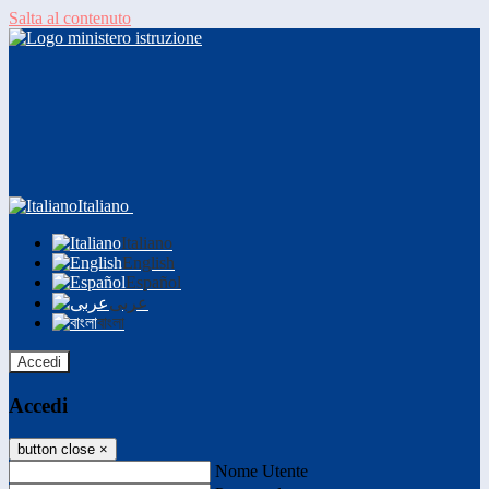
Salta al contenuto
Italiano
Italiano
English
Español
عربى
বাংলা
Accedi
Accedi
button close
×
Nome Utente