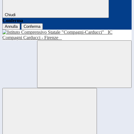
Chiudi
Conferma
Annulla
Conferma
IC
Compagni Carducci - Firenze