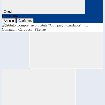
Chiudi
Conferma
Annulla
Conferma
IC
Compagni Carducci - Firenze