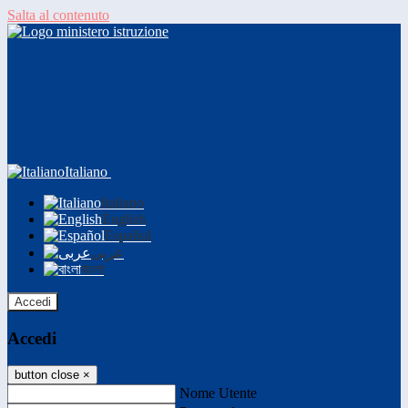
Salta al contenuto
Italiano
Italiano
English
Español
عربى
বাংলা
Accedi
Accedi
button close
×
Nome Utente