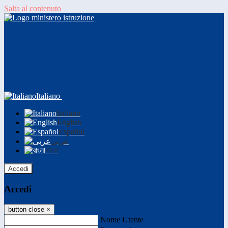
Salta al contenuto
Italiano
Italiano
English
Español
عربى
বাংলা
Accedi
Accedi
button close
×
Nome Utente