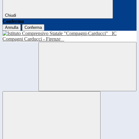
Chiudi
Conferma
Annulla
Conferma
IC
Compagni Carducci - Firenze