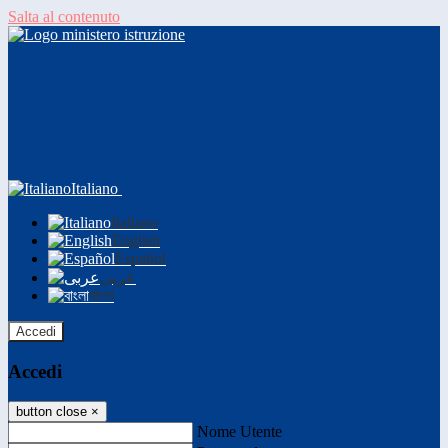
Salta al contenuto
Italiano
Italiano
English
Español
عربى
বাংলা
Accedi
Accedi
button close
×
Nome Utente