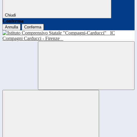
Chiudi
Conferma
Annulla
Conferma
IC
Compagni Carducci - Firenze