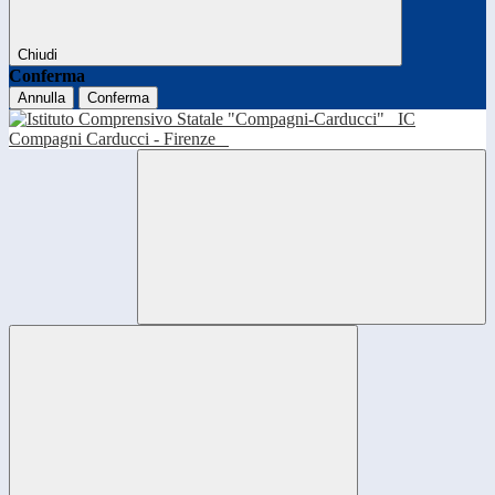
Chiudi
Conferma
Annulla
Conferma
IC
Compagni Carducci - Firenze