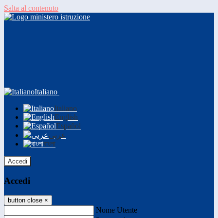
Salta al contenuto
Italiano
Italiano
English
Español
عربى
বাংলা
Accedi
Accedi
button close
×
Nome Utente