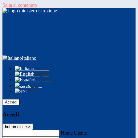
Salta al contenuto
Italiano
Italiano
English
Español
عربى
বাংলা
Accedi
Accedi
button close
×
Nome Utente