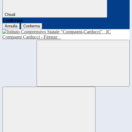
Chiudi
Conferma
Annulla
Conferma
IC
Compagni Carducci - Firenze