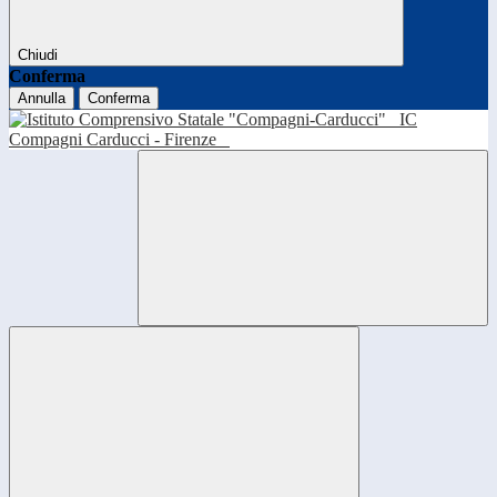
Chiudi
Conferma
Annulla
Conferma
IC
Compagni Carducci - Firenze