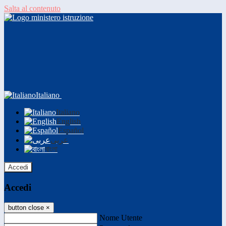
Salta al contenuto
Italiano
Italiano
English
Español
عربى
বাংলা
Accedi
Accedi
button close
×
Nome Utente