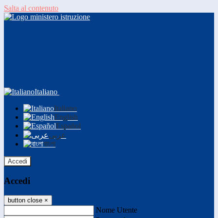
Salta al contenuto
Italiano
Italiano
English
Español
عربى
বাংলা
Accedi
Accedi
button close
×
Nome Utente