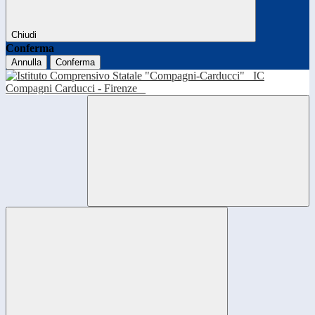
Chiudi
Conferma
Annulla
Conferma
IC
Compagni Carducci - Firenze