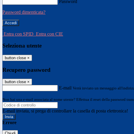
Password
Password dimenticata?
-
Entra con SPID
Entra con CIE
Seleziona utente
button close
×
Recupero password
button close
×
E-mail
Verrà inviato un messaggio all'indirizz
Non hai una e-mail associata al nome utente? Effettua il reset della password tram
E-mail inviata, si prega di controllare la casella di posta elettronica!
Errore
Chiudi