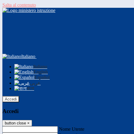
Salta al contenuto
Italiano
Italiano
English
Español
عربى
বাংলা
Accedi
Accedi
button close
×
Nome Utente