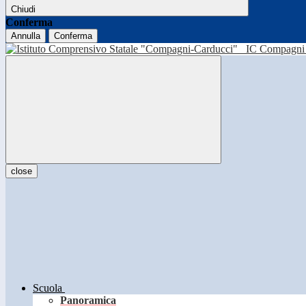
Chiudi
Conferma
Annulla
Conferma
IC Compagni 
close
Scuola
Panoramica