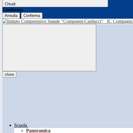
Chiudi
Conferma
Annulla
Conferma
IC Compagni 
close
Scuola
Panoramica