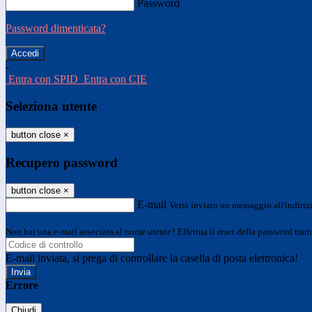
Password
Password dimenticata?
-
Entra con SPID
Entra con CIE
Seleziona utente
button close
×
Recupero password
button close
×
E-mail
Verrà inviato un messaggio all'indirizz
Non hai una e-mail associata al nome utente? Effettua il reset della password tram
E-mail inviata, si prega di controllare la casella di posta elettronica!
Errore
Chiudi