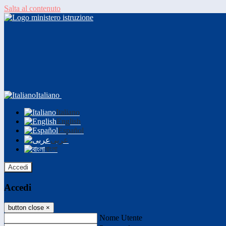
Salta al contenuto
Italiano
Italiano
English
Español
عربى
বাংলা
Accedi
Accedi
button close
×
Nome Utente