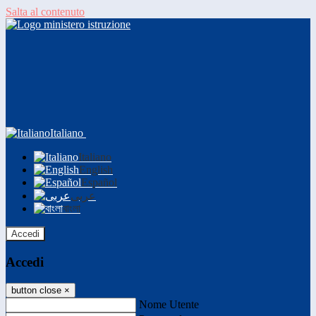
Salta al contenuto
Italiano
Italiano
English
Español
عربى
বাংলা
Accedi
Accedi
button close
×
Nome Utente