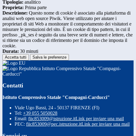
Tipologia:
analitico
Proprieta:
Prima parte
Descrizione:
Questo nome di cookie è associato alla piattaforma di
analisi web open source Piwik. Viene utilizzato per aiutare i
proprietari di siti Web a monitorare il comportamento dei visitatori e
misurare le prestazioni del sito. È un cookie di tipo pattern, in cui il
prefisso _pk_ses è seguito da una breve serie di numeri e lettere, che
si ritiene sia un codice di riferimento per il dominio che imposta il
cookie.
Durata:
30 minuti
Accetta tutti
Salva le preferenze
Istituto Comprensivo Statale "Compagni-
Carducci"
Contatti
Istituto Comprensivo Statale "Compagni-Carducci"
Viale Ugo Bassi, 24 - 50137 FIRENZE (FI)
Tel:
+39 055 5050028
Email:
fiic853009@istruzione.it
Link per inviare una mail
PEC:
fiic853009@pec.istruzione.it
Link per inviare una mail
Seguici su