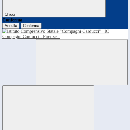
Chiudi
Conferma
Annulla
Conferma
IC
Compagni Carducci - Firenze