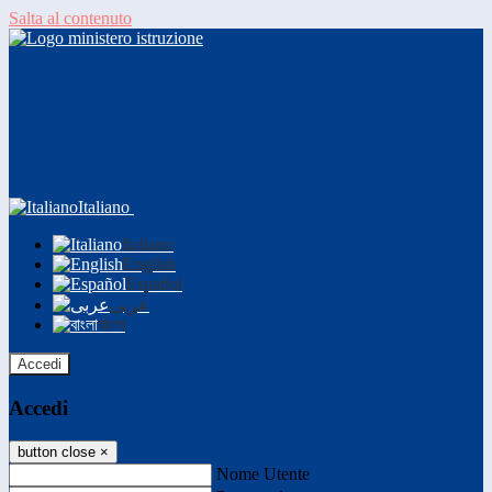
Salta al contenuto
Italiano
Italiano
English
Español
عربى
বাংলা
Accedi
Accedi
button close
×
Nome Utente