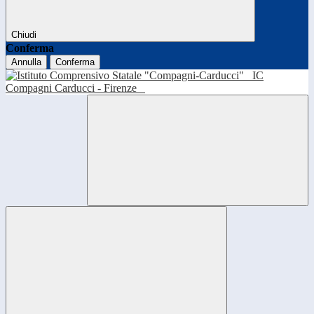
Chiudi
Conferma
Annulla
Conferma
IC
Compagni Carducci - Firenze