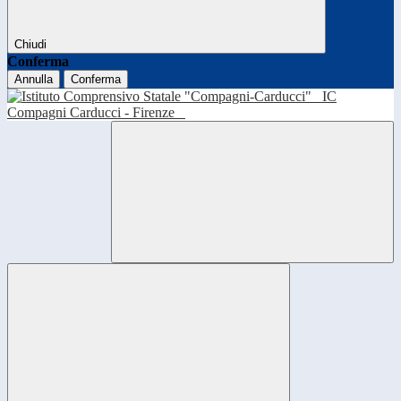
Chiudi
Conferma
Annulla
Conferma
IC
Compagni Carducci - Firenze