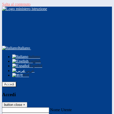
Salta al contenuto
Italiano
Italiano
English
Español
عربى
বাংলা
Accedi
Accedi
button close
×
Nome Utente