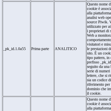
Questo nome d
cookie è associ
alla piattaforma
analisi web op
source Piwik. 
utilizzato per a
i proprietari di s
Web a monitora
comportamento
visitatori e mis
_pk_id.1.0a55
Prima parte
ANALITICO
le prestazioni d
sito. È un cook
tipo pattern, in 
prefisso _pk_id
seguito da una
serie di numeri
lettere, che si r
sia un codice d
riferimento per 
dominio che im
il cookie.
Questo nome d
cookie è associ
alla piattaforma