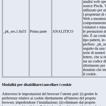
analisi web op
source Piwik. 
utilizzato per a
i proprietari di s
Web a monitora
comportamento
visitatori e mis
_pk_ses.1.0a55
Prima parte
ANALITICO
le prestazioni d
sito. È un cook
tipo pattern, in 
prefisso _pk_se
seguito da una
serie di numeri
lettere, che si r
sia un codice d
riferimento per 
dominio che im
il cookie.
Modalità per disabilitare/cancellare i cookie
Attraverso le impostazioni del browser l’utente può: (i) gestire le
preferenze relative ai cookie direttamente all'interno del proprio
browser, impedendone l’installazione; (ii) eliminare dal proprio