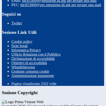
Email:
fiic853009@istruzione.it
Link per inviare una mail
PEC:
fiic853009@pec.istruzione.it
Link per inviare una mail
Seguici su
Twitter
Sezione Link Utili
Cookie policy
Note legali
Informativa Privacy
Ufficio Relazioni con il Pubblico
Dichiarazione di accessibilità
Obiettivi di accessibilità
Whistleblowing
Gestione consensi cookie
Amministrazione trasparente
Pagina visualizzata
2502
volte
Sezione Copyright