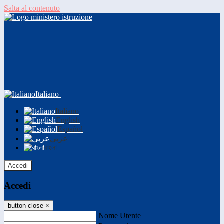
Salta al contenuto
Italiano
Italiano
English
Español
عربى
বাংলা
Accedi
Accedi
button close
×
Nome Utente