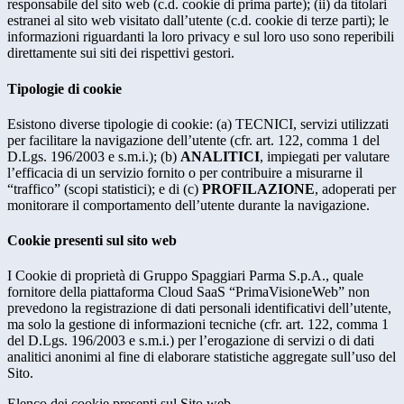
responsabile del sito web (c.d. cookie di prima parte); (ii) da titolari
estranei al sito web visitato dall’utente (c.d. cookie di terze parti); le
informazioni riguardanti la loro privacy e sul loro uso sono reperibili
direttamente sui siti dei rispettivi gestori.
Tipologie di cookie
Esistono diverse tipologie di cookie: (a) TECNICI, servizi utilizzati
per facilitare la navigazione dell’utente (cfr. art. 122, comma 1 del
D.Lgs. 196/2003 e s.m.i.); (b)
ANALITICI
, impiegati per valutare
l’efficacia di un servizio fornito o per contribuire a misurarne il
“traffico” (scopi statistici); e di (c)
PROFILAZIONE
, adoperati per
monitorare il comportamento dell’utente durante la navigazione.
Cookie presenti sul sito web
I Cookie di proprietà di Gruppo Spaggiari Parma S.p.A., quale
fornitore della piattaforma Cloud SaaS “PrimaVisioneWeb” non
prevedono la registrazione di dati personali identificativi dell’utente,
ma solo la gestione di informazioni tecniche (cfr. art. 122, comma 1
del D.Lgs. 196/2003 e s.m.i.) per l’erogazione di servizi o di dati
analitici anonimi al fine di elaborare statistiche aggregate sull’uso del
Sito.
Elenco dei cookie presenti sul Sito web