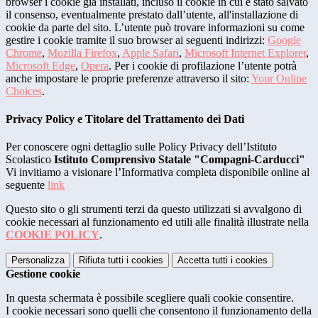
browser i cookie già installati, incluso il cookie in cui è stato salvato
il consenso, eventualmente prestato dall’utente, all'installazione di
cookie da parte del sito. L’utente può trovare informazioni su come
gestire i cookie tramite il suo browser ai seguenti indirizzi:
Google
Chrome
,
Mozilla Firefox
,
Apple Safari
,
Microsoft Internet Explorer
,
Microsoft Edge
,
Opera
. Per i cookie di profilazione l’utente potrà
anche impostare le proprie preferenze attraverso il sito:
Your Online
Choices
.
Privacy Policy e Titolare del Trattamento dei Dati
Per conoscere ogni dettaglio sulle Policy Privacy dell’Istituto
Scolastico
Istituto Comprensivo Statale "Compagni-Carducci"
Vi invitiamo a visionare l’Informativa completa disponibile online al
seguente
link
Questo sito o gli strumenti terzi da questo utilizzati si avvalgono di
cookie necessari al funzionamento ed utili alle finalità illustrate nella
COOKIE POLICY
.
Personalizza
Rifiuta tutti
i cookies
Accetta tutti
i cookies
Gestione cookie
In questa schermata è possibile scegliere quali cookie consentire.
I cookie necessari sono quelli che consentono il funzionamento della