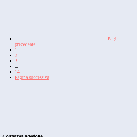
Pagina
precedente
1
2
3
...
14
Pagina successiva
Conferma adesione