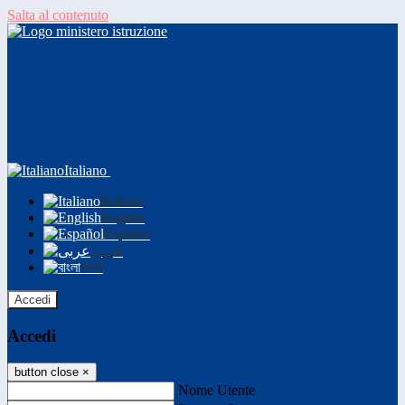
Salta al contenuto
Italiano
Italiano
English
Español
عربى
বাংলা
Accedi
Accedi
button close
×
Nome Utente