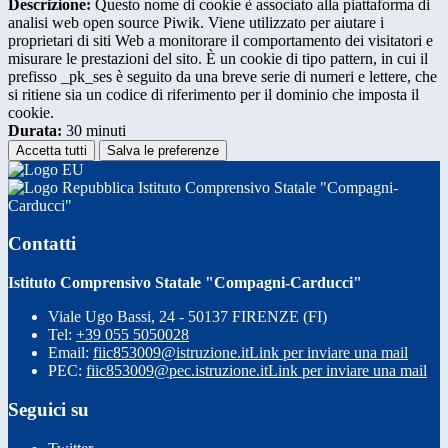
Descrizione:
Questo nome di cookie è associato alla piattaforma di
analisi web open source Piwik. Viene utilizzato per aiutare i
proprietari di siti Web a monitorare il comportamento dei visitatori e
misurare le prestazioni del sito. È un cookie di tipo pattern, in cui il
prefisso _pk_ses è seguito da una breve serie di numeri e lettere, che
si ritiene sia un codice di riferimento per il dominio che imposta il
cookie.
Durata:
30 minuti
Accetta tutti
Salva le preferenze
Istituto Comprensivo Statale "Compagni-
Carducci"
Contatti
Istituto Comprensivo Statale "Compagni-Carducci"
Viale Ugo Bassi, 24 - 50137 FIRENZE (FI)
Tel:
+39 055 5050028
Email:
fiic853009@istruzione.it
Link per inviare una mail
PEC:
fiic853009@pec.istruzione.it
Link per inviare una mail
Seguici su