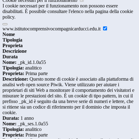
Cookie necessari per il funzionamento
I cookie necessari per il funzionamento non possono essere
disabilitati. È possibile consultare l'elenco nella pagina della cookie
policy.
www.istitutocomprensivocompagnicarducci.edu.it
Nome
Tipologia
Proprieta
Descrizione
Durata
Nome:
_pk_id.1.0a55
Tipologia:
analitico
Proprieta:
Prima parte
Descrizione:
Questo nome di cookie è associato alla piattaforma di
analisi web open source Piwik. Viene utilizzato per aiutare i
proprietari di siti Web a monitorare il comportamento dei visitatori e
misurare le prestazioni del sito. È un cookie di tipo pattern, in cui il
prefisso _pk_id è seguito da una breve serie di numeri e lettere, che
si ritiene sia un codice di riferimento per il dominio che imposta il
cookie.
Durata:
1 anno
Nome:
_pk_ses.1.0a55
Tipologia:
analitico
Proprieta:
Prima parte