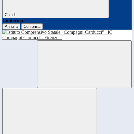
Chiudi
Conferma
Annulla
Conferma
IC
Compagni Carducci - Firenze