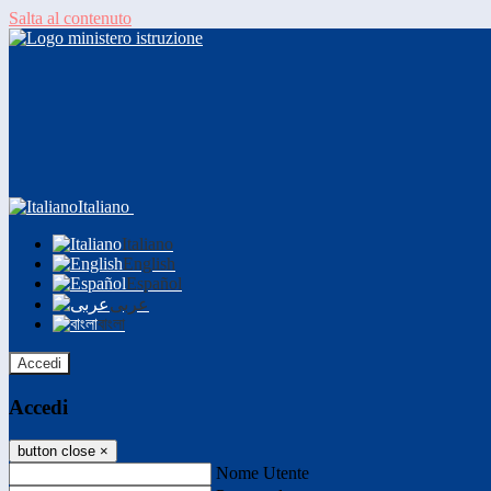
Salta al contenuto
Italiano
Italiano
English
Español
عربى
বাংলা
Accedi
Accedi
button close
×
Nome Utente