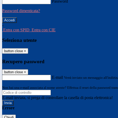
Password
Password dimenticata?
-
Entra con SPID
Entra con CIE
Seleziona utente
button close
×
Recupero password
button close
×
E-mail
Verrà inviato un messaggio all'indirizz
Non hai una e-mail associata al nome utente? Effettua il reset della password tram
E-mail inviata, si prega di controllare la casella di posta elettronica!
Errore
Chiudi