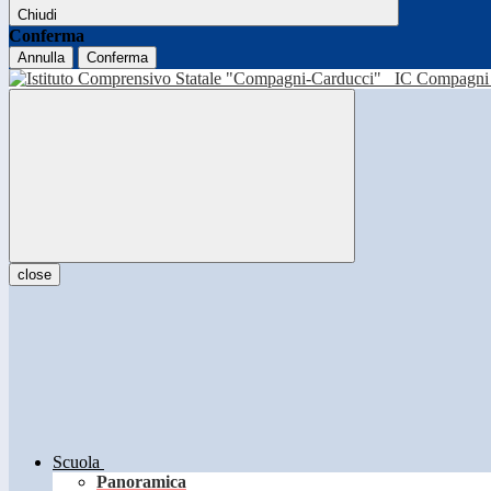
Chiudi
Conferma
Annulla
Conferma
IC Compagni 
close
Scuola
Panoramica