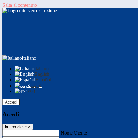
Salta al contenuto
Italiano
Italiano
English
Español
عربى
বাংলা
Accedi
Accedi
button close
×
Nome Utente