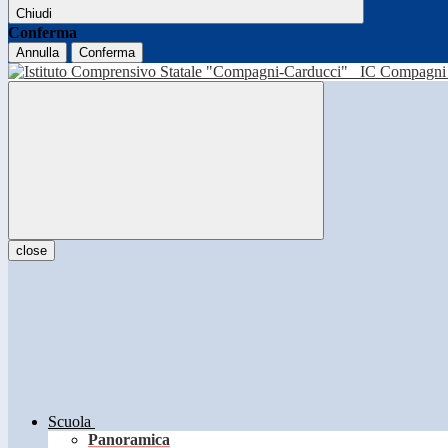
Chiudi
Conferma
Annulla
Conferma
IC Compagni 
close
Scuola
Panoramica