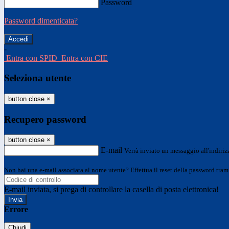
Password
Password dimenticata?
-
Entra con SPID
Entra con CIE
Seleziona utente
button close
×
Recupero password
button close
×
E-mail
Verrà inviato un messaggio all'indirizz
Non hai una e-mail associata al nome utente? Effettua il reset della password tram
E-mail inviata, si prega di controllare la casella di posta elettronica!
Errore
Chiudi