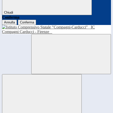
Chiudi
Conferma
Annulla
Conferma
IC
Compagni Carducci - Firenze