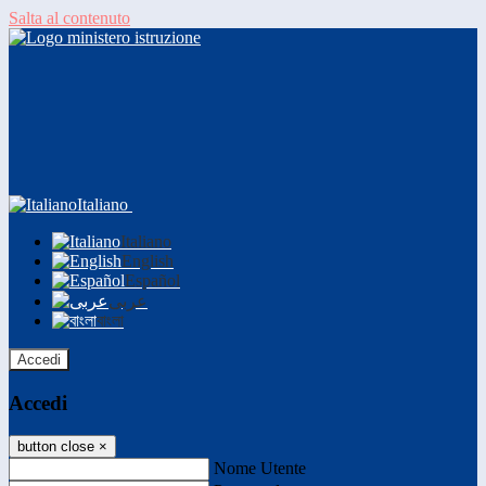
Salta al contenuto
Italiano
Italiano
English
Español
عربى
বাংলা
Accedi
Accedi
button close
×
Nome Utente