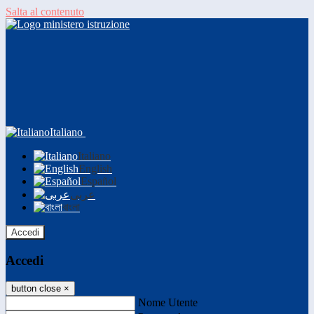
Salta al contenuto
Italiano
Italiano
English
Español
عربى
বাংলা
Accedi
Accedi
button close
×
Nome Utente