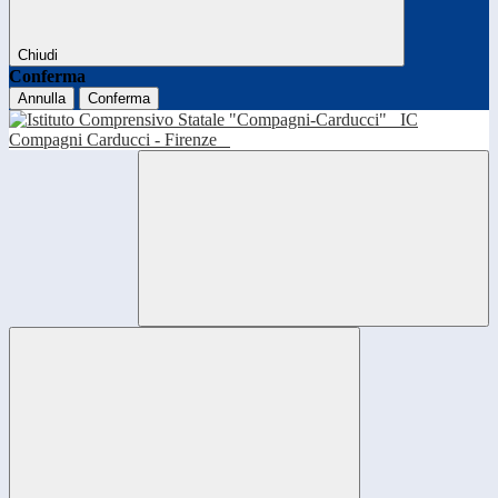
Chiudi
Conferma
Annulla
Conferma
IC
Compagni Carducci - Firenze