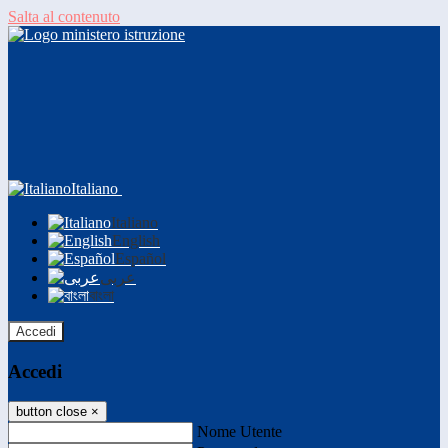
Salta al contenuto
Italiano
Italiano
English
Español
عربى
বাংলা
Accedi
Accedi
button close
×
Nome Utente