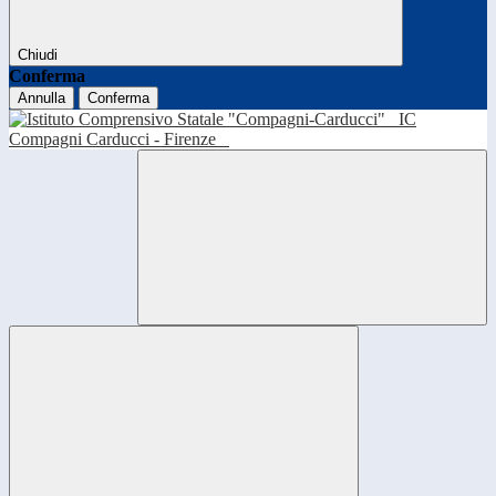
Chiudi
Conferma
Annulla
Conferma
IC
Compagni Carducci - Firenze