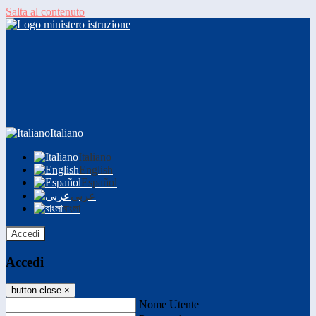
Salta al contenuto
Italiano
Italiano
English
Español
عربى
বাংলা
Accedi
Accedi
button close
×
Nome Utente