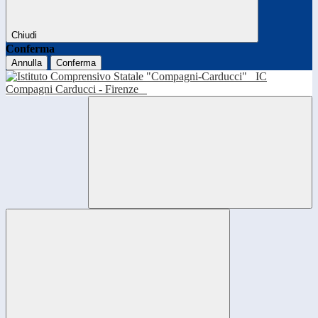
Chiudi
Conferma
Annulla
Conferma
IC
Compagni Carducci - Firenze