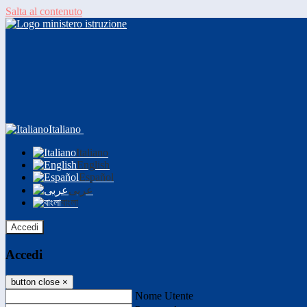
Salta al contenuto
Italiano
Italiano
English
Español
عربى
বাংলা
Accedi
Accedi
button close
×
Nome Utente