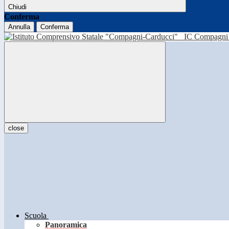
Chiudi
Conferma
Annulla
Conferma
IC Compagni 
close
Scuola
Panoramica