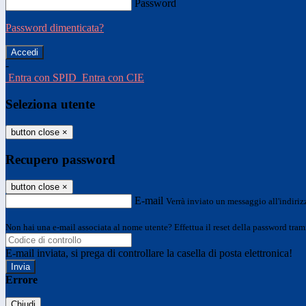
Password
Password dimenticata?
-
Entra con SPID
Entra con CIE
Seleziona utente
button close
×
Recupero password
button close
×
E-mail
Verrà inviato un messaggio all'indirizz
Non hai una e-mail associata al nome utente? Effettua il reset della password tram
E-mail inviata, si prega di controllare la casella di posta elettronica!
Errore
Chiudi