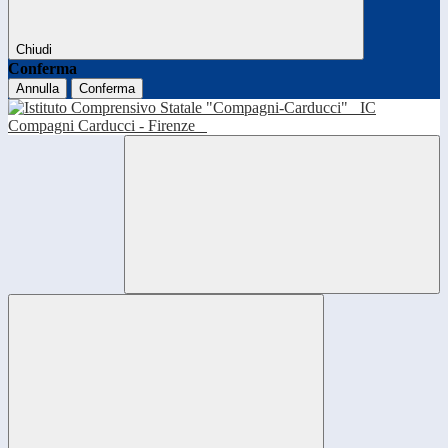
Chiudi
Conferma
Annulla
Conferma
IC
Compagni Carducci - Firenze