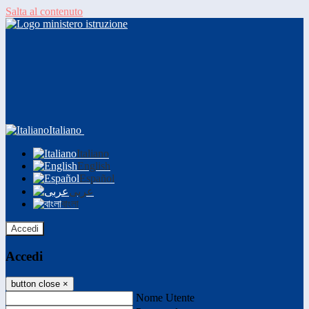
Salta al contenuto
Italiano
Italiano
English
Español
عربى
বাংলা
Accedi
Accedi
button close
×
Nome Utente