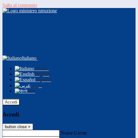
Salta al contenuto
Italiano
Italiano
English
Español
عربى
বাংলা
Accedi
Accedi
button close
×
Nome Utente