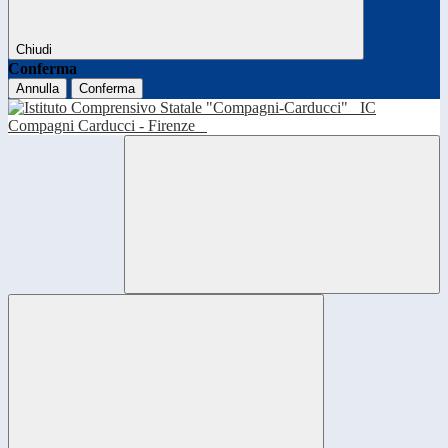
Chiudi
Conferma
Annulla
Conferma
IC
Compagni Carducci - Firenze