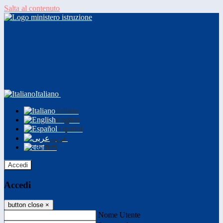
Salta al contenuto
Italiano
Italiano
English
Español
عربى
বাংলা
Accedi
Accedi
button close
×
Nome Utente