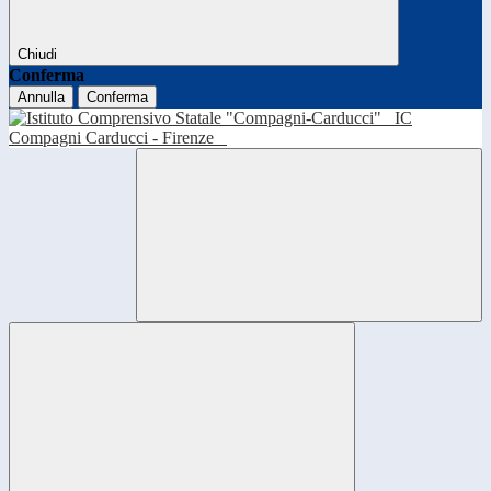
Chiudi
Conferma
Annulla
Conferma
IC
Compagni Carducci - Firenze