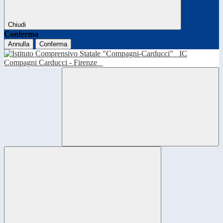
Chiudi
Conferma
Annulla
Conferma
IC
Compagni Carducci - Firenze