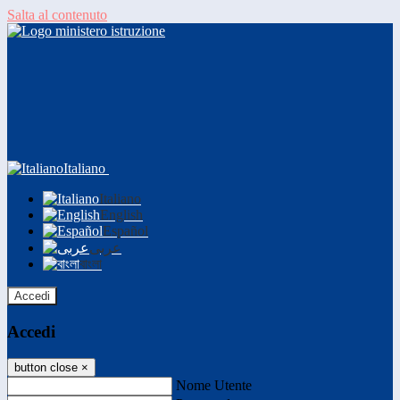
Salta al contenuto
Italiano
Italiano
English
Español
عربى
বাংলা
Accedi
Accedi
button close
×
Nome Utente