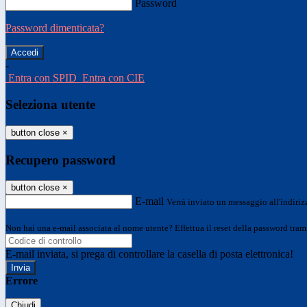
Password
Password dimenticata?
-
Entra con SPID
Entra con CIE
Seleziona utente
button close
×
Recupero password
button close
×
E-mail
Verrà inviato un messaggio all'indirizz
Non hai una e-mail associata al nome utente? Effettua il reset della password tram
E-mail inviata, si prega di controllare la casella di posta elettronica!
Errore
Chiudi