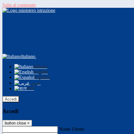
Salta al contenuto
Italiano
Italiano
English
Español
عربى
বাংলা
Accedi
Accedi
button close
×
Nome Utente