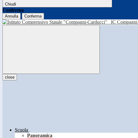
Chiudi
Conferma
Annulla
Conferma
IC Compagni 
close
Scuola
Panoramica