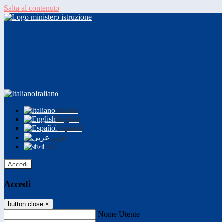
Salta al contenuto
Italiano
Italiano
English
Español
عربى
বাংলা
Accedi
Accedi
button close
×
Nome Utente