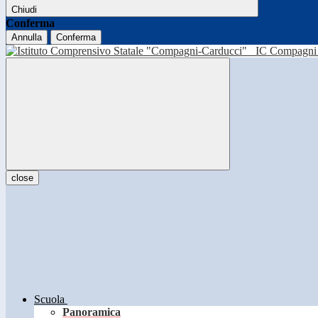
Chiudi
Conferma
Annulla
Conferma
IC Compagni 
close
Scuola
Panoramica