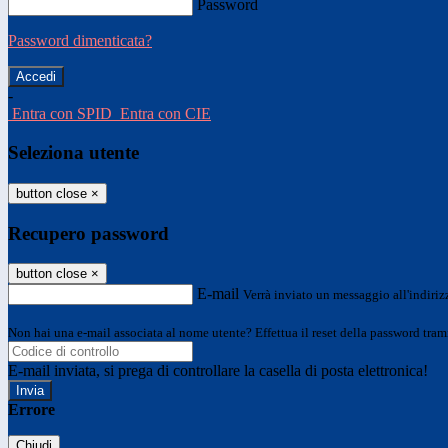
Password
Password dimenticata?
-
Entra con SPID
Entra con CIE
Seleziona utente
button close
×
Recupero password
button close
×
E-mail
Verrà inviato un messaggio all'indirizz
Non hai una e-mail associata al nome utente? Effettua il reset della password tram
E-mail inviata, si prega di controllare la casella di posta elettronica!
Errore
Chiudi