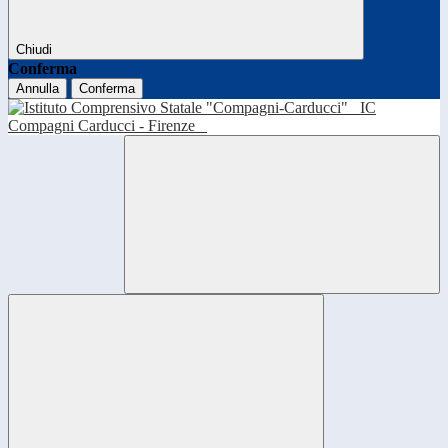
Chiudi
Conferma
Annulla
Conferma
IC
Compagni Carducci - Firenze