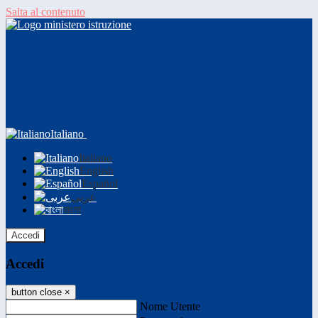
Salta al contenuto
Italiano
Italiano
English
Español
عربى
বাংলা
Accedi
Accedi
button close
×
Nome Utente