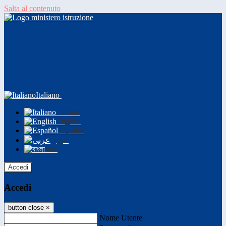
Salta al contenuto
Italiano
Italiano
English
Español
عربى
বাংলা
Accedi
Accedi
button close
×
Nome Utente