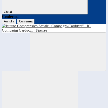
Chiudi
Conferma
Annulla
Conferma
IC
Compagni Carducci - Firenze