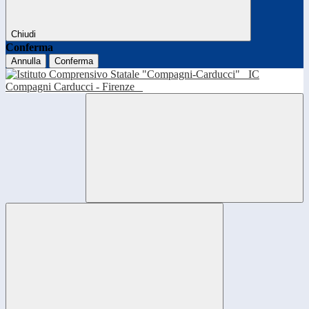
Chiudi
Conferma
Annulla
Conferma
IC
Compagni Carducci - Firenze