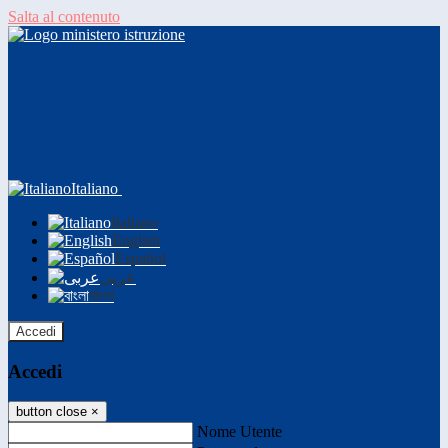
Salta al contenuto
Italiano
Italiano
English
Español
عربى
বাংলা
Accedi
Accedi
button close
×
Nome Utente