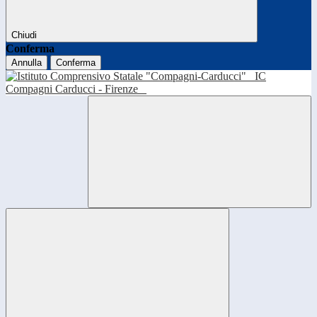
Chiudi
Conferma
Annulla
Conferma
IC
Compagni Carducci - Firenze