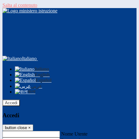
Salta al contenuto
Italiano
Italiano
English
Español
عربى
বাংলা
Accedi
Accedi
button close
×
Nome Utente