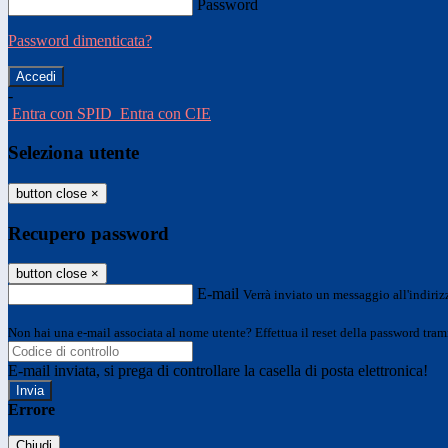
Password
Password dimenticata?
-
Entra con SPID
Entra con CIE
Seleziona utente
button close
×
Recupero password
button close
×
E-mail
Verrà inviato un messaggio all'indirizz
Non hai una e-mail associata al nome utente? Effettua il reset della password tram
E-mail inviata, si prega di controllare la casella di posta elettronica!
Errore
Chiudi