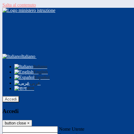
Salta al contenuto
Italiano
Italiano
English
Español
عربى
বাংলা
Accedi
Accedi
button close
×
Nome Utente