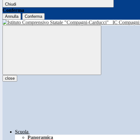
Chiudi
Conferma
Annulla
Conferma
IC Compagni 
close
Scuola
Panoramica