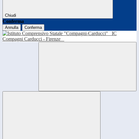
Chiudi
Conferma
Annulla
Conferma
IC
Compagni Carducci - Firenze