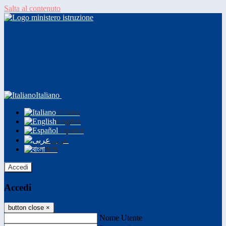
Salta al contenuto
Italiano
Italiano
English
Español
عربى
বাংলা
Accedi
Accedi
button close
×
Nome Utente