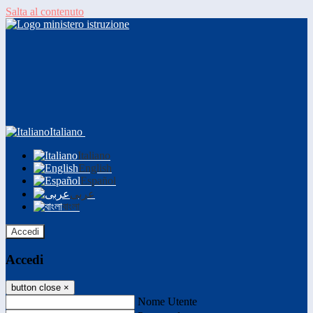
Salta al contenuto
Italiano
Italiano
English
Español
عربى
বাংলা
Accedi
Accedi
button close
×
Nome Utente