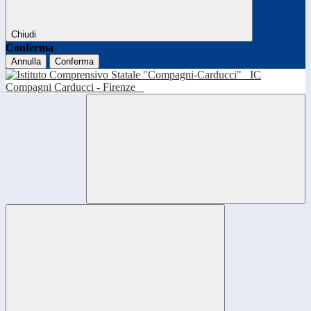
Chiudi
Conferma
Annulla
Conferma
IC
Compagni Carducci - Firenze