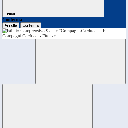
Chiudi
Conferma
Annulla
Conferma
IC
Compagni Carducci - Firenze