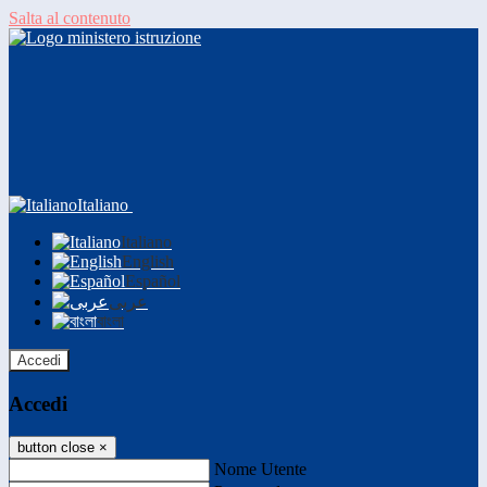
Salta al contenuto
Italiano
Italiano
English
Español
عربى
বাংলা
Accedi
Accedi
button close
×
Nome Utente