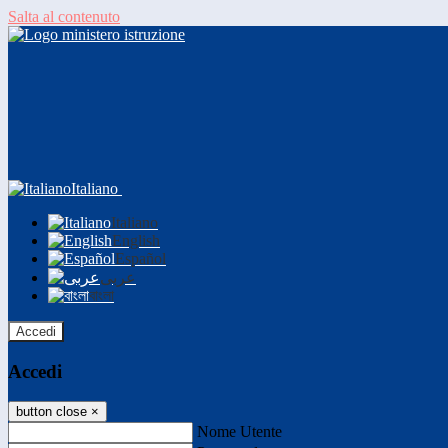
Salta al contenuto
Italiano
Italiano
English
Español
عربى
বাংলা
Accedi
Accedi
button close
×
Nome Utente