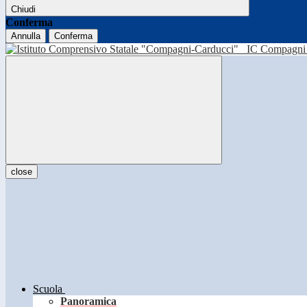
Chiudi
Conferma
Annulla
Conferma
IC Compagni 
close
Scuola
Panoramica