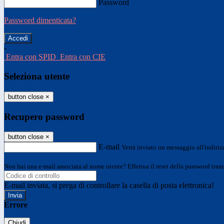
Password
Password dimenticata?
-
Entra con SPID
Entra con CIE
Seleziona utente
button close
×
Recupero password
button close
×
E-mail
Verrà inviato un messaggio all'indirizz
Non hai una e-mail associata al nome utente? Effettua il reset della password tram
E-mail inviata, si prega di controllare la casella di posta elettronica!
Errore
Chiudi