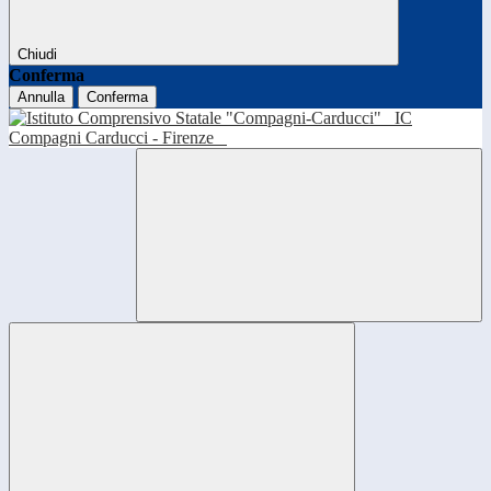
Chiudi
Conferma
Annulla
Conferma
IC
Compagni Carducci - Firenze