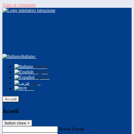
Salta al contenuto
Italiano
Italiano
English
Español
عربى
বাংলা
Accedi
Accedi
button close
×
Nome Utente