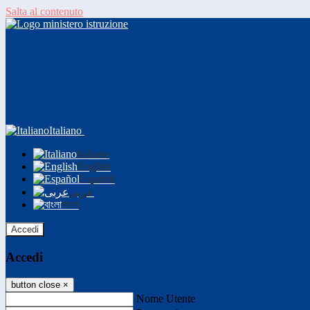
Salta al contenuto
Italiano
Italiano
English
Español
عربى
বাংলা
Accedi
Accedi
button close
×
Nome Utente