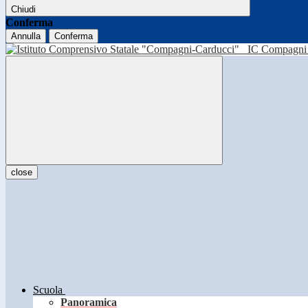
Chiudi
Conferma
Annulla
Conferma
IC Compagni 
close
Scuola
Panoramica