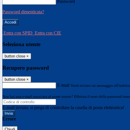
Password
Password dimenticata?
-
Entra con SPID
Entra con CIE
Seleziona utente
button close
×
Recupero password
button close
×
E-mail
Verrà inviato un messaggio all'indirizz
Non hai una e-mail associata al nome utente? Effettua il reset della password tram
E-mail inviata, si prega di controllare la casella di posta elettronica!
Errore
Chiudi