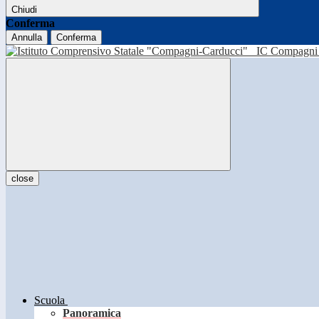
Chiudi
Conferma
Annulla
Conferma
IC Compagni 
close
Scuola
Panoramica