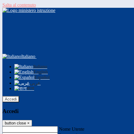
Salta al contenuto
Italiano
Italiano
English
Español
عربى
বাংলা
Accedi
Accedi
button close
×
Nome Utente