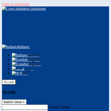
Salta al contenuto
Italiano
Italiano
English
Español
عربى
বাংলা
Accedi
Accedi
button close
×
Nome Utente