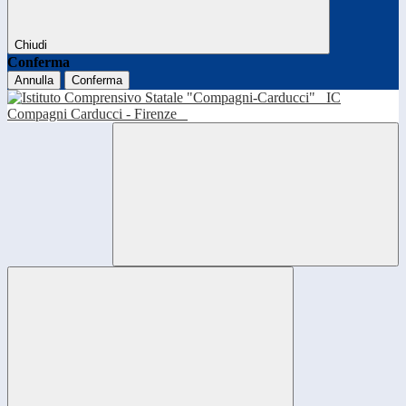
Chiudi
Conferma
Annulla
Conferma
IC
Compagni Carducci - Firenze