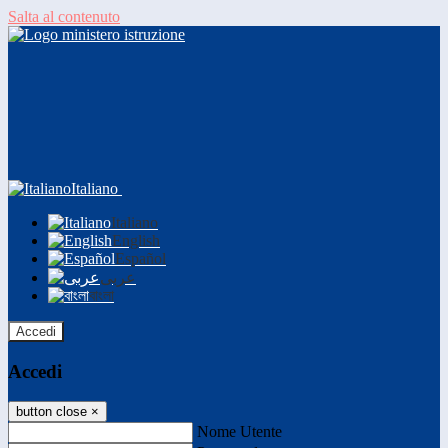
Salta al contenuto
Italiano
Italiano
English
Español
عربى
বাংলা
Accedi
Accedi
button close
×
Nome Utente