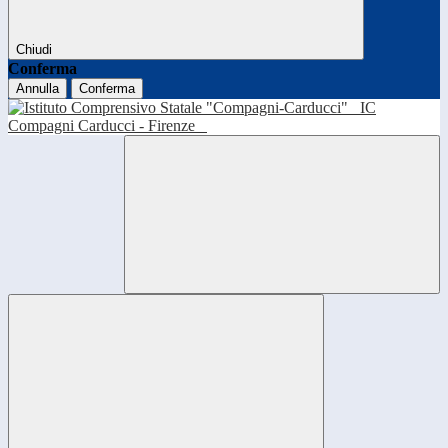
Chiudi
Conferma
Annulla
Conferma
IC
Compagni Carducci - Firenze