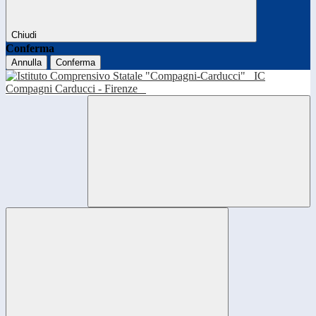
Chiudi
Conferma
Annulla
Conferma
IC
Compagni Carducci - Firenze