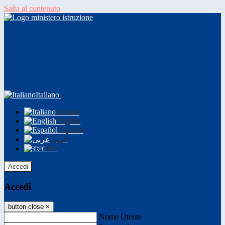
Salta al contenuto
Italiano
Italiano
English
Español
عربى
বাংলা
Accedi
Accedi
button close
×
Nome Utente