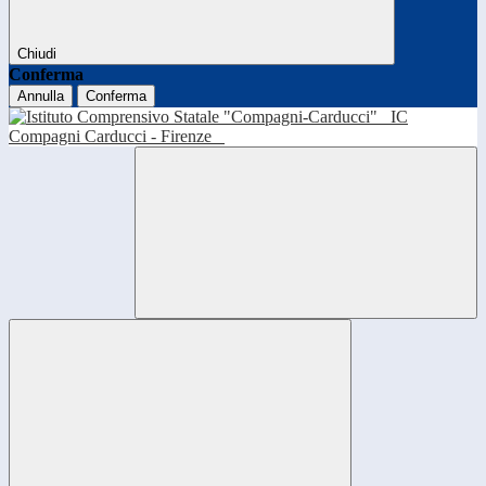
Chiudi
Conferma
Annulla
Conferma
IC
Compagni Carducci - Firenze