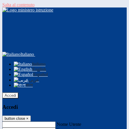
Salta al contenuto
Italiano
Italiano
English
Español
عربى
বাংলা
Accedi
Accedi
button close
×
Nome Utente