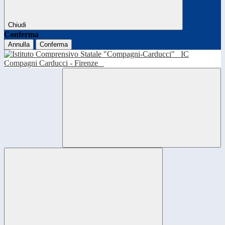
Chiudi
Conferma
Annulla
Conferma
IC
Compagni Carducci - Firenze