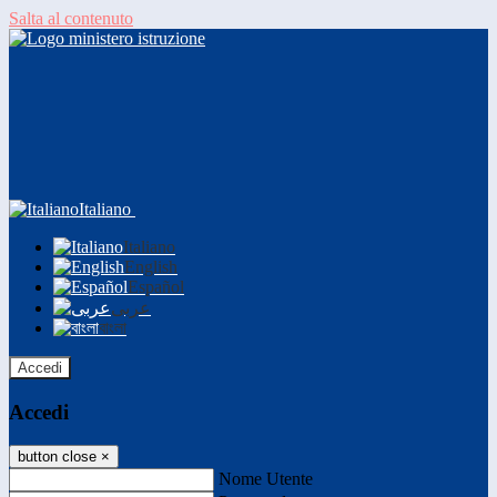
Salta al contenuto
Italiano
Italiano
English
Español
عربى
বাংলা
Accedi
Accedi
button close
×
Nome Utente