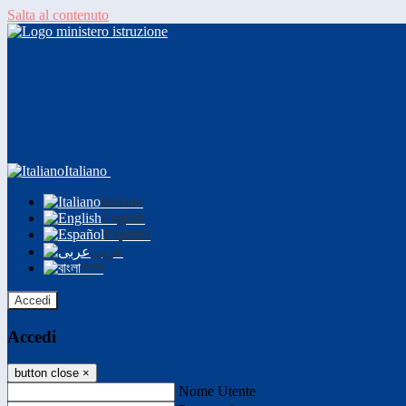
Salta al contenuto
Italiano
Italiano
English
Español
عربى
বাংলা
Accedi
Accedi
button close
×
Nome Utente