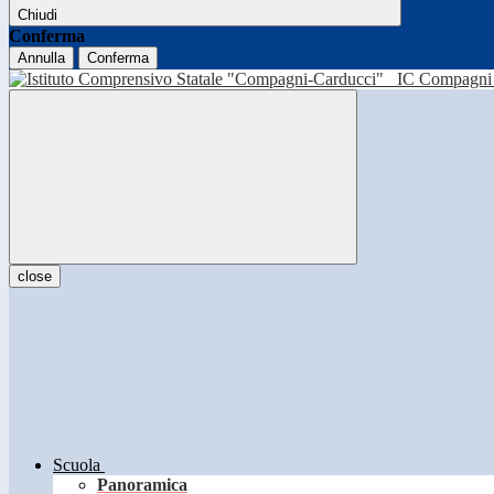
Chiudi
Conferma
Annulla
Conferma
IC Compagni 
close
Scuola
Panoramica