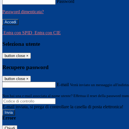
Password
Password dimenticata?
-
Entra con SPID
Entra con CIE
Seleziona utente
button close
×
Recupero password
button close
×
E-mail
Verrà inviato un messaggio all'indirizz
Non hai una e-mail associata al nome utente? Effettua il reset della password tram
E-mail inviata, si prega di controllare la casella di posta elettronica!
Errore
Chiudi