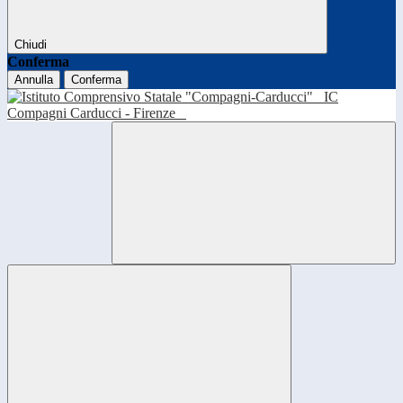
Chiudi
Conferma
Annulla
Conferma
IC
Compagni Carducci - Firenze