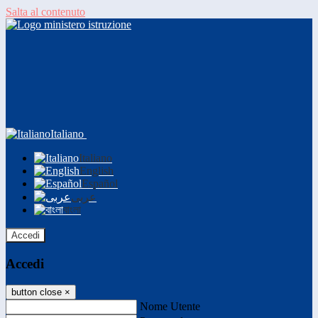
Salta al contenuto
Italiano
Italiano
English
Español
عربى
বাংলা
Accedi
Accedi
button close
×
Nome Utente