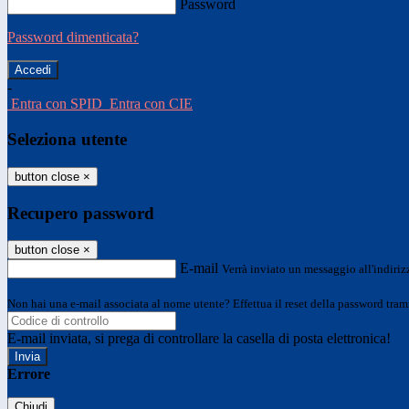
Password
Password dimenticata?
-
Entra con SPID
Entra con CIE
Seleziona utente
button close
×
Recupero password
button close
×
E-mail
Verrà inviato un messaggio all'indirizz
Non hai una e-mail associata al nome utente? Effettua il reset della password tram
E-mail inviata, si prega di controllare la casella di posta elettronica!
Errore
Chiudi