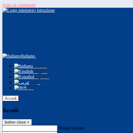
Salta al contenuto
Italiano
Italiano
English
Español
عربى
বাংলা
Accedi
Accedi
button close
×
Nome Utente