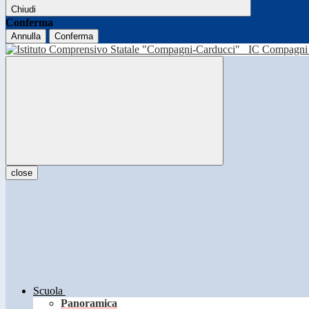
Chiudi
Conferma
Annulla
Conferma
IC Compagni 
close
Scuola
Panoramica