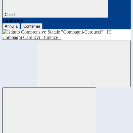
Chiudi
Conferma
Annulla
Conferma
IC
Compagni Carducci - Firenze