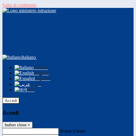
Salta al contenuto
Italiano
Italiano
English
Español
عربى
বাংলা
Accedi
Accedi
button close
×
Nome Utente