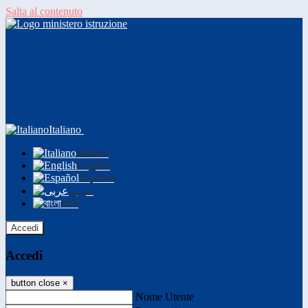
Salta al contenuto
Italiano
Italiano
English
Español
عربى
বাংলা
Accedi
Accedi
button close
×
Nome Utente