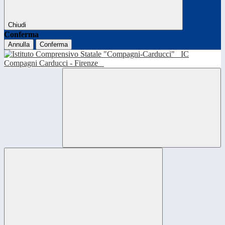
Chiudi
Conferma
Annulla
Conferma
IC
Compagni Carducci - Firenze